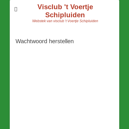
Visclub 't Voertje
Schipluiden
Webstek van visclub 't Voertje Schipluiden
Wachtwoord herstellen
Om je wachtwoord te herstellen, vul je
hieronder je e-mailadres of gebruikersnaam
in.