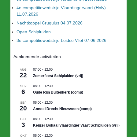
4e competitiewedstrijd Vlaardingervaart (Holy)
11.07.2026
Nachtkoppel Cruquius 04.07.2026
Open Schipluiden
3e competitiewedstrijd Leidse Vliet 07.06.2026
Aankomende activiteiten
07:00
-
12:00
AUG
22
Zomerfeest Schipluiden (vrij)
08:00
-
12:30
SEP
6
Oude Rijn Buitenkerk (comp)
08:00
-
12:30
SEP
20
Amstel Drecht Nieuwveen (comp)
08:00
-
12:30
OKT
3
Keijzer Bokaal Vlaardinger Vaart Schipluiden (vrij)
08:00
-
12:30
OKT