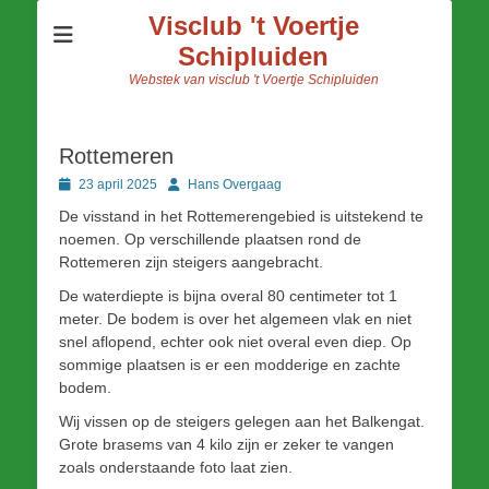
Visclub 't Voertje
Schipluiden
Webstek van visclub 't Voertje Schipluiden
Rottemeren
Geplaatst
Author
23 april 2025
Hans Overgaag
op
De visstand in het Rottemerengebied is uitstekend te
noemen. Op verschillende plaatsen rond de
Rottemeren zijn steigers aangebracht.
De waterdiepte is bijna overal 80 centimeter tot 1
meter. De bodem is over het algemeen vlak en niet
snel aflopend, echter ook niet overal even diep. Op
sommige plaatsen is er een modderige en zachte
bodem.
Wij vissen op de steigers gelegen aan het Balkengat.
Grote brasems van 4 kilo zijn er zeker te vangen
zoals onderstaande foto laat zien.