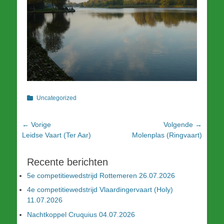
Categorieën
Uncategorized
Bericht
← Vorige
Volgende →
Vorig
Volgend
Leidse Vaart (Ter Aar)
Molenplas (Ringvaart)
navigatie
bericht:
bericht:
Recente berichten
5e competitiewedstrijd Rottemeren 26.07.2026
4e competitiewedstrijd Vlaardingervaart (Holy)
11.07.2026
Nachtkoppel Cruquius 04.07.2026