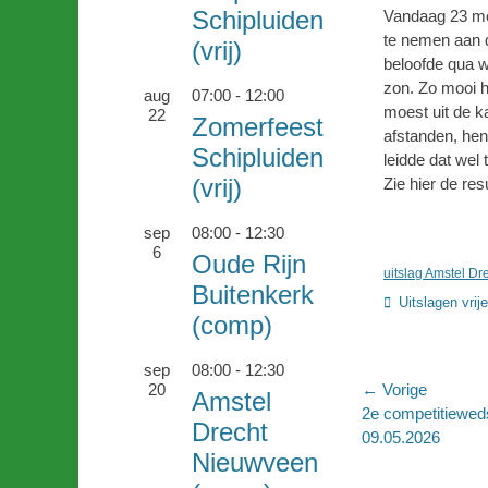
Schipluiden
Vandaag 23 me
te nemen aan d
(vrij)
beloofde qua w
zon. Zo mooi 
aug
07:00
-
12:00
moest uit de k
22
Zomerfeest
afstanden, hen
Schipluiden
leidde dat wel t
(vrij)
Zie hier de res
sep
08:00
-
12:30
6
Oude Rijn
uitslag Amstel Dr
Buitenkerk
Categorieën
Uitslagen vrij
(comp)
sep
08:00
-
12:30
Bericht
20
← Vorige
Amstel
Vorig
2e competitieweds
navigatie
Drecht
bericht:
09.05.2026
Nieuwveen