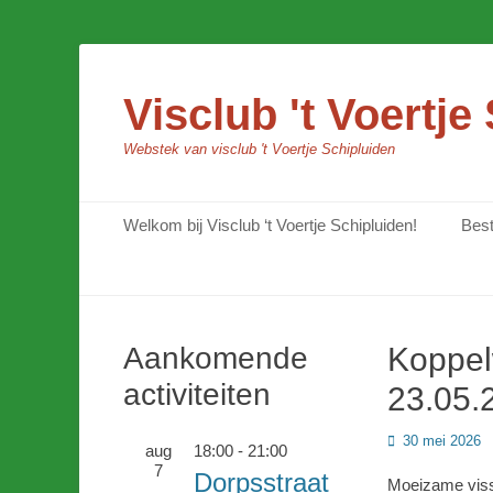
Visclub 't Voertje
Webstek van visclub 't Voertje Schipluiden
Primair menu
Ga
Welkom bij Visclub ‘t Voertje Schipluiden!
Bes
naar
de
inhoud
Aankomende
Koppel
activiteiten
23.05.
Geplaatst
30 mei 2026
aug
18:00
-
21:00
op
7
Dorpsstraat
Moeizame viss