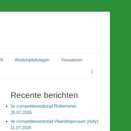
26
Wedstrijduitslagen
Viswateren
Zoeken
Recente berichten
5e competitiewedstrijd Rottemeren
26.07.2026
4e competitiewedstrijd Vlaardingervaart (Holy)
11.07.2026