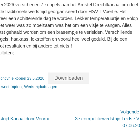
i 2026 verschenen 7 koppels aan het Amstel Drechtkanaal om deel
e traditionele wedstrijd georganiseerd door HSV ‘t Voertje. Het
eer een schitterende dag te worden. Lekker temperatuurtje en volop
het weer was zo moeizaam was het om een visje te vangen. Alles
ast gehaald worden om een brasempje te verleiden. Verschillende
gels, haakaas, lokstoffen en vooral heel veel geduld. Bij de een
ot resultaten en bij andere tot niets!!
ultaten;
Downloaden
echt vrije koppel 23.5.2026
e wedstrijden
,
Wedstrijduitslagen
Volgend
Volgend
trijd Kanaal door Voorne
3e competitiewedstrijd Leidse Vl
bericht:
07.06.2